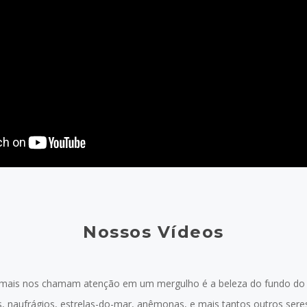
Nossos Vídeos
mais nos chamam atenção em um mergulho é a beleza do fundo do 
as, naufrágios, estrelas-do-mar, anêmonas, e mais tantos outros ser