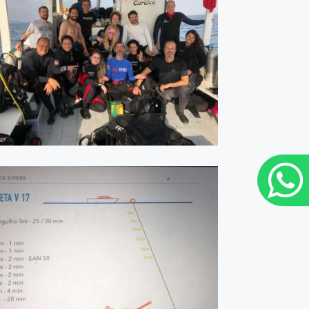
Projeto Atlas - 1ª edição
ASSISTIR
F. de Noronha - Corveta V17
- Julho 2019
ASSISTIR