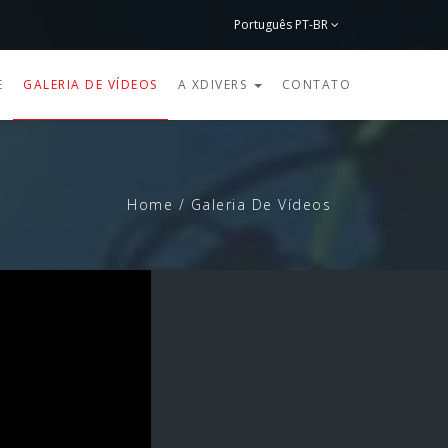
Português PT-BR
English
E
GALERIA DE VÍDEOS
A XDIVERS
CONTATO
Home
/
Galeria De Vídeos