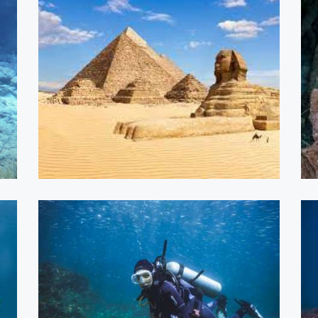
Mar Vermelho - Egito -
Julho2022
ASSISTIR
Open Water Diver
ASSISTIR