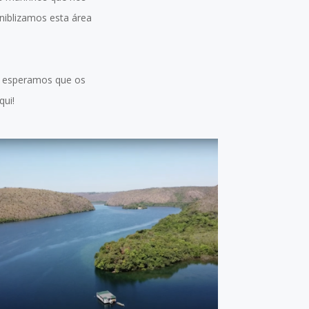
niblizamos esta área
e esperamos que os
ui!
RIFAINA - SÃO PAULO -
JULHO 2024
ASSISTIR