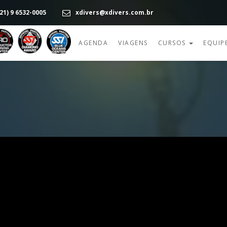
21) 9 6532-0005
xdivers@xdivers.com.br
AGENDA
VIAGENS
CURSOS
EQUIP