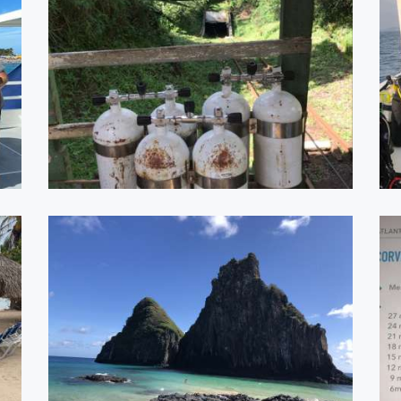
Mina da Passagem - Intro to
Cave
ASSISTIR
Fernando de Noronha
Julho 2019
ASSISTIR