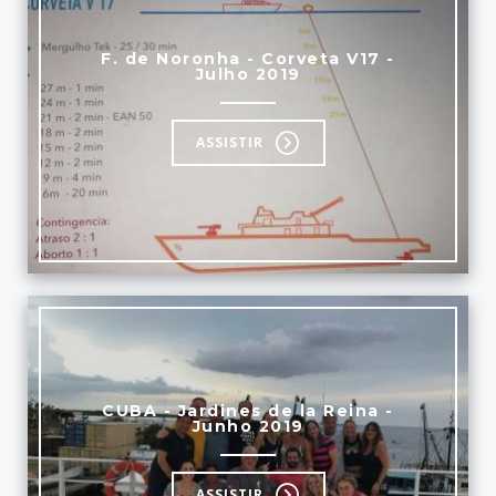
F. de Noronha - Corveta V17 -
Julho 2019
ASSISTIR
CUBA - Jardines de la Reina -
Junho 2019
ASSISTIR