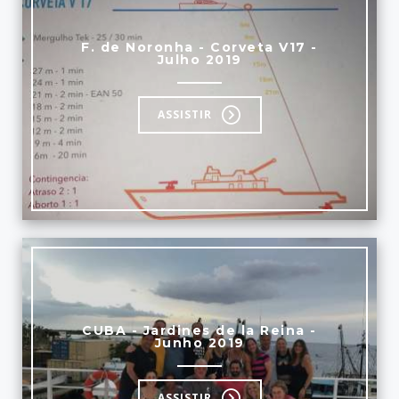
F. de Noronha - Corveta V17 -
Julho 2019
ASSISTIR
CUBA - Jardines de la Reina -
Junho 2019
ASSISTIR