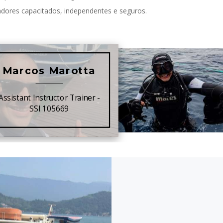
adores capacitados, independentes e seguros.
Marcos Marotta
Kiko Lima
Instructor Certifier and XR
Assistant Instructor Trainer -
Trainer SSI - 60956
SSI 105669
Kiko Lima
Instructor Certifi